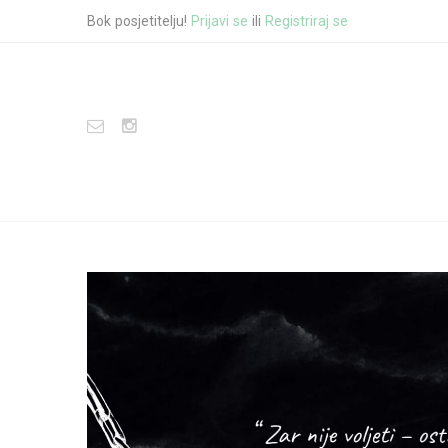
Bok posjetitelju!
Prijavi se
ili
Registriraj se