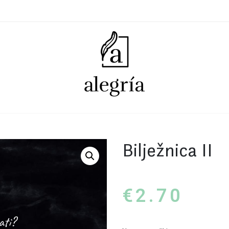
Bilježnica II
€
2.70