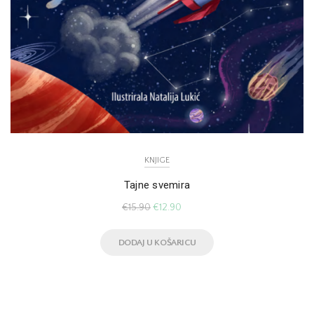
KNJIGE
Tajne svemira
€
15.90
€
12.90
DODAJ U KOŠARICU