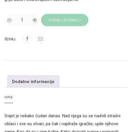
DODAJ U KOŠARICU
ŠERAJ:
Dodatne informacije
OPIS
Svijet je nekako čudan danas. Nad njega su se nadvili strašni
oblaci i sve su stvari, pa čak i najdraže igračke, upile njihove
sjene. Kao da su i one tužne. Kako dozvati sunce i popraviti