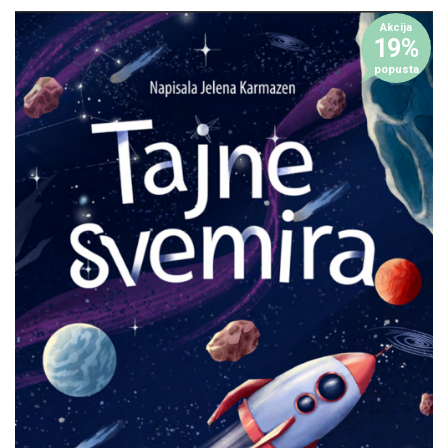
Akcija
19%
popusta