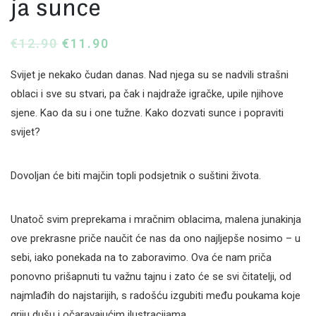
ja sunce
€
12.90
€
11.90
Svijet je nekako čudan danas. Nad njega su se nadvili strašni
oblaci i sve su stvari, pa čak i najdraže igračke, upile njihove
sjene. Kao da su i one tužne. Kako dozvati sunce i popraviti
svijet?
Dovoljan će biti majčin topli podsjetnik o suštini života.
Unatoč svim preprekama i mračnim oblacima, malena junakinja
ove prekrasne priče naučit će nas da ono najljepše nosimo – u
sebi, iako ponekada na to zaboravimo. Ova će nam priča
ponovno prišapnuti tu važnu tajnu i zato će se svi čitatelji, od
najmlađih do najstarijih, s radošću izgubiti među poukama koje
griju dušu i očaravajućim ilustracijama.