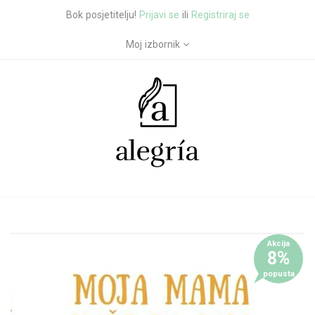
Bok posjetitelju!
Prijavi se
ili
Registriraj se
Moj izbornik
Akcija
8%
popusta