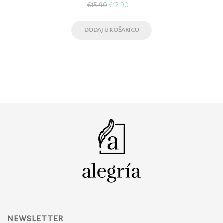
€
15.90
€
12.90
DODAJ U KOŠARICU
NEWSLETTER