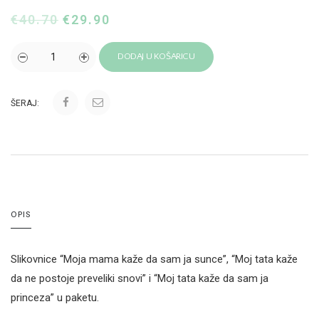
€
40.70
€
29.90
DODAJ U KOŠARICU
ŠERAJ:
OPIS
Slikovnice “Moja mama kaže da sam ja sunce”, “Moj tata kaže
da ne postoje preveliki snovi” i “Moj tata kaže da sam ja
princeza” u paketu.