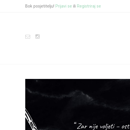
Bok posjetitelju!
Prijavi se
ili
Registriraj se