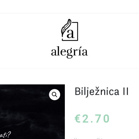
Bilježnica II
€
2.70