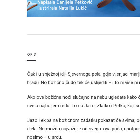
OPIS
Čak i u snježnoj idili Sjevernoga pola, gdje vilenjaci mar
bradu. No božićno čudo tek će uslijediti – i to ni više ni
Ako ove božićne noći slučajno na nebu ugledate kako ča
sve u najboljem redu. To su Jazo, Zlatko i Petko, koji s
Jazo i ekipa na božićnom zadatku pokazat će svima, od 
djela. No možda najvažnije od svega: ova priča, upotpu
nosimo – u srcu.