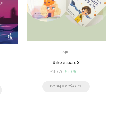
KNJIGE
Moj ta
Slikovnica x 3
€
40.70
€
29.90
DODAJ U KOŠARICU