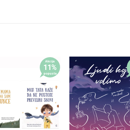
Akcija
11%
popusta