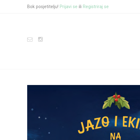
Bok posjetitelju!
Prijavi se
ili
Registriraj se