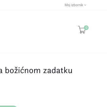
Moj izbornik
0
na božićnom zadatku