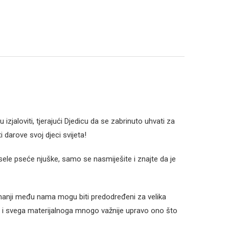
izjaloviti, tjerajući Djedicu da se zabrinuto uhvati za
i darove svoj djeci svijeta!
ele pseće njuške, samo se nasmiješite i znajte da je
ajmanji među nama mogu biti predodređeni za velika
e i svega materijalnoga mnogo važnije upravo ono što