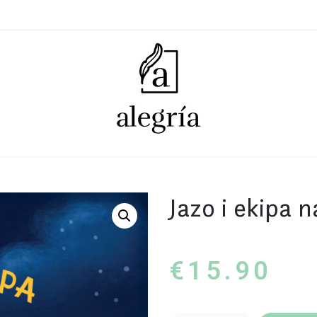
Jazo i ekipa 
€
15.90