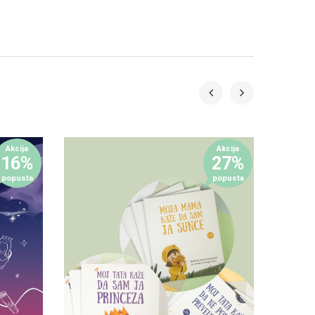
Akcija
Akcija
16%
27%
popusta
popusta