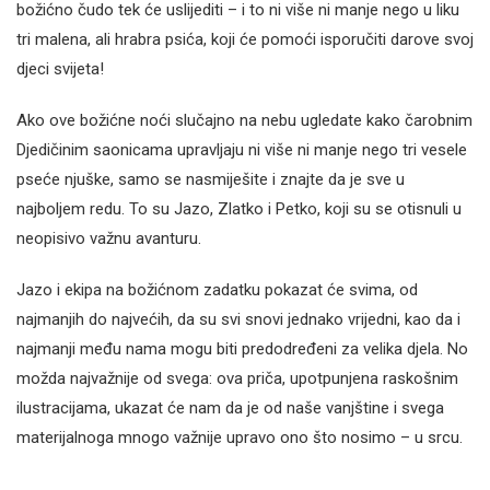
božićno čudo tek će uslijediti – i to ni više ni manje nego u liku
tri malena, ali hrabra psića, koji će pomoći isporučiti darove svoj
djeci svijeta!
Ako ove božićne noći slučajno na nebu ugledate kako čarobnim
Djedičinim saonicama upravljaju ni više ni manje nego tri vesele
pseće njuške, samo se nasmiješite i znajte da je sve u
najboljem redu. To su Jazo, Zlatko i Petko, koji su se otisnuli u
neopisivo važnu avanturu.
Jazo i ekipa na božićnom zadatku pokazat će svima, od
najmanjih do najvećih, da su svi snovi jednako vrijedni, kao da i
najmanji među nama mogu biti predodređeni za velika djela. No
možda najvažnije od svega: ova priča, upotpunjena raskošnim
ilustracijama, ukazat će nam da je od naše vanjštine i svega
materijalnoga mnogo važnije upravo ono što nosimo – u srcu.