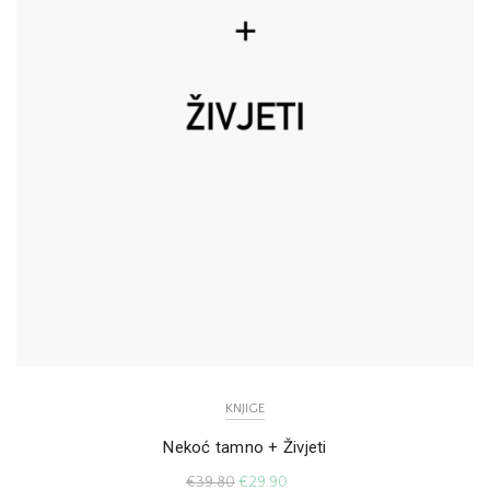
KNJIGE
Nekoć tamno + Živjeti
€
39.80
€
29.90