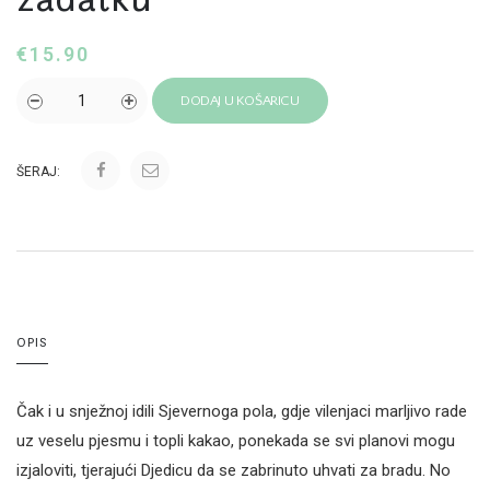
€
15.90
DODAJ U KOŠARICU
ŠERAJ:
OPIS
Čak i u snježnoj idili Sjevernoga pola, gdje vilenjaci marljivo rade
uz veselu pjesmu i topli kakao, ponekada se svi planovi mogu
izjaloviti, tjerajući Djedicu da se zabrinuto uhvati za bradu. No