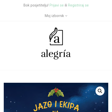
Bok posjetitelju!
Prijavi se
ili
Registriraj se
Moj izbornik