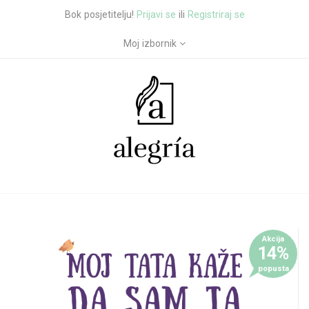
Bok posjetitelju!
Prijavi se
ili
Registriraj se
Moj izbornik
Akcija
14%
popusta