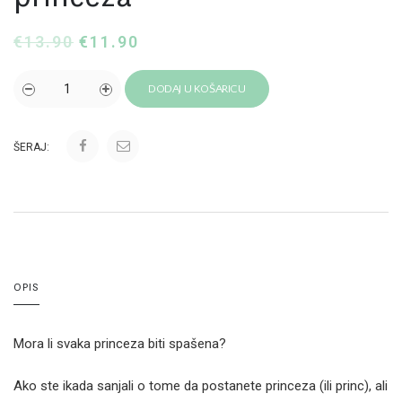
€
13.90
€
11.90
DODAJ U KOŠARICU
ŠERAJ:
OPIS
Mora li svaka princeza biti spašena?
Ako ste ikada sanjali o tome da postanete princeza (ili princ), ali