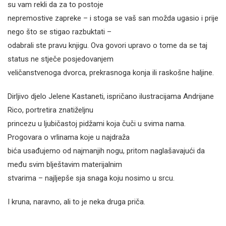
su vam rekli da za to postoje
nepremostive zapreke – i stoga se vaš san možda ugasio i prije
nego što se stigao razbuktati –
odabrali ste pravu knjigu. Ova govori upravo o tome da se taj
status ne stječe posjedovanjem
veličanstvenoga dvorca, prekrasnoga konja ili raskošne haljine.
Dirljivo djelo Jelene Kastaneti, ispričano ilustracijama Andrijane
Rico, portretira znatiželjnu
princezu u ljubičastoj pidžami koja čuči u svima nama.
Progovara o vrlinama koje u najdraža
bića usađujemo od najmanjih nogu, pritom naglašavajući da
među svim blještavim materijalnim
stvarima – najljepše sja snaga koju nosimo u srcu.
I kruna, naravno, ali to je neka druga priča.