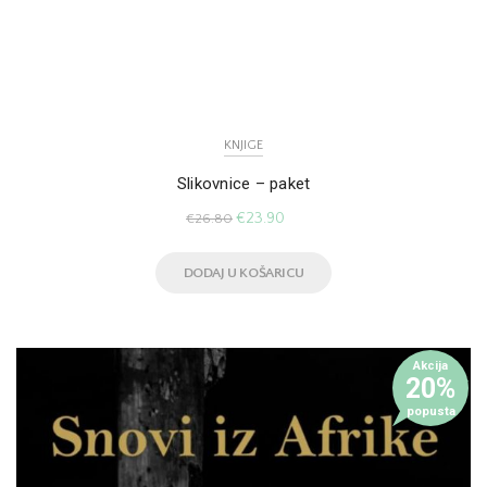
KNJIGE
Slikovnice – paket
€
23.90
€
26.80
DODAJ U KOŠARICU
Akcija
20%
popusta