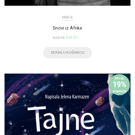
KNJIGE
Snovi iz Afrike
€
18.90
€
23.76
DODAJ U KOŠARICU
Akcija
19%
popusta