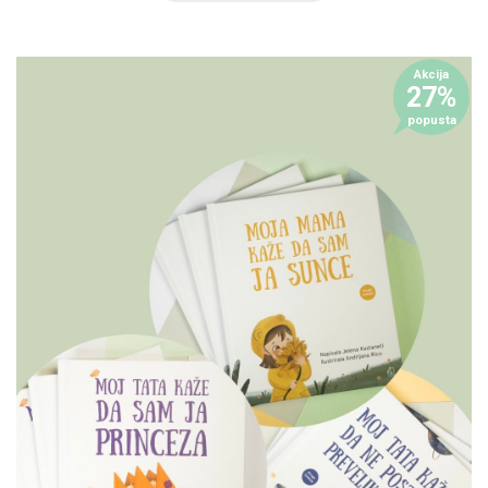
Akcija
27%
popusta