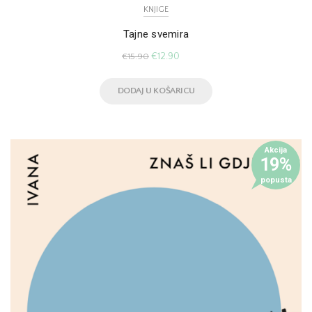
KNJIGE
Tajne svemira
€
12.90
€
15.90
DODAJ U KOŠARICU
Akcija
19%
popusta