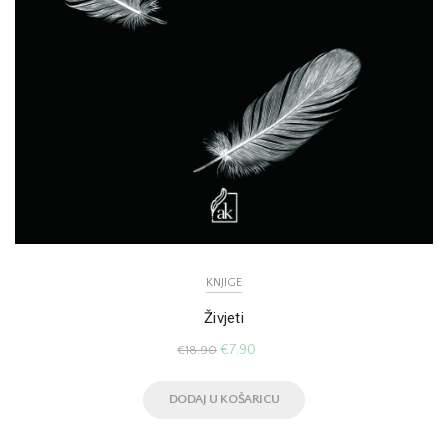
KNJIGE
Živjeti
€
7.90
€
18.90
DODAJ U KOŠARICU