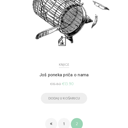
KNJIGE
Još poneka priča o nama
€
13.90
€
15.80
DODAJ U KOŠARICU
1
2