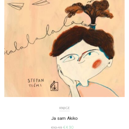
KNJIGE
Ja sam Akiko
€
4.90
€
10.49