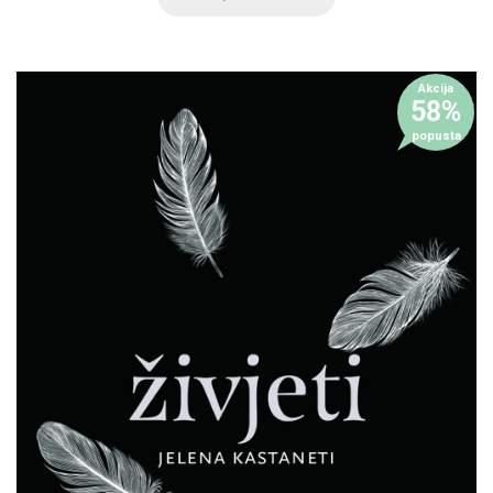
Akcija
58%
popusta