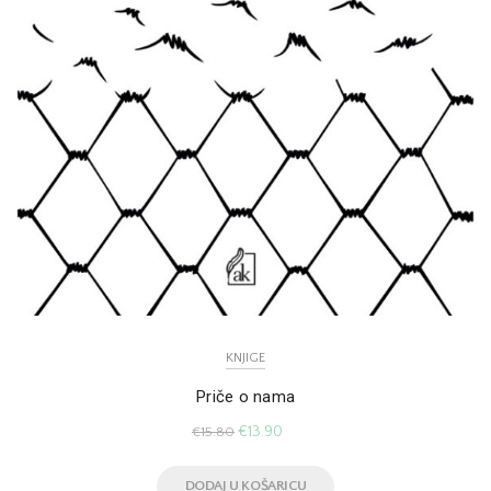
KNJIGE
Priče o nama
€
13.90
€
15.80
DODAJ U KOŠARICU