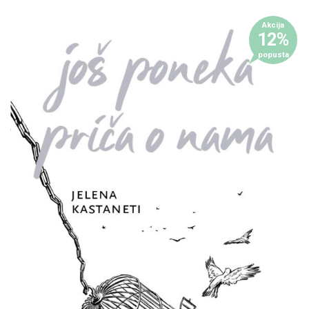
Akcija
12%
popusta