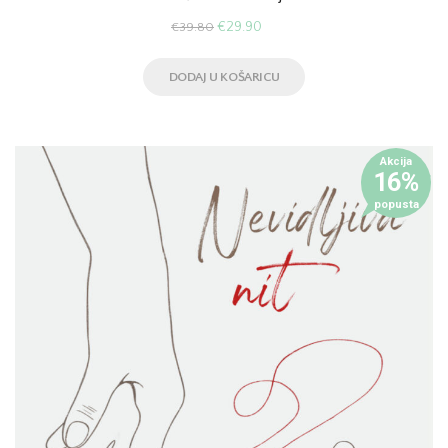
€
29.90
€
39.80
DODAJ U KOŠARICU
Akcija
16%
popusta