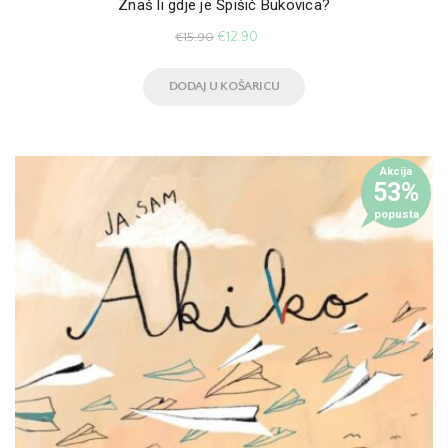
Znaš li gdje je Špišić Bukovica?
€
12.90
€
15.90
DODAJ U KOŠARICU
Akcija
53%
popusta