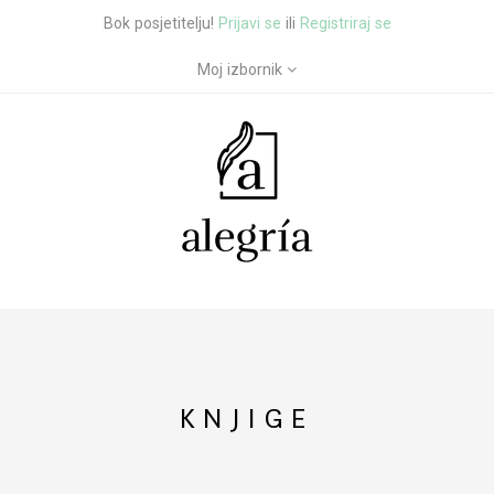
Bok posjetitelju!
Prijavi se
ili
Registriraj se
Moj izbornik
KNJIGE