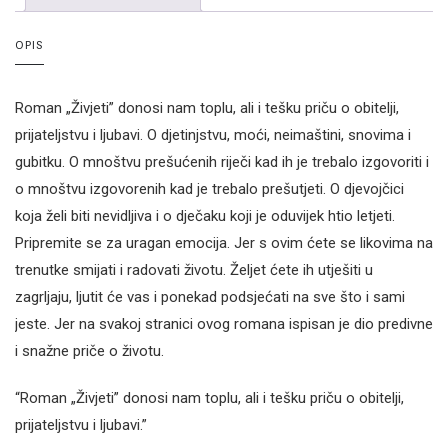
OPIS
Roman „Živjeti” donosi nam toplu, ali i tešku priču o obitelji,
prijateljstvu i ljubavi. O djetinjstvu, moći, neimaštini, snovima i
gubitku. O mnoštvu prešućenih riječi kad ih je trebalo izgovoriti i
o mnoštvu izgovorenih kad je trebalo prešutjeti. O djevojčici
koja želi biti nevidljiva i o dječaku koji je oduvijek htio letjeti.
Pripremite se za uragan emocija. Jer s ovim ćete se likovima na
trenutke smijati i radovati životu. Željet ćete ih utješiti u
zagrljaju, ljutit će vas i ponekad podsjećati na sve što i sami
jeste. Jer na svakoj stranici ovog romana ispisan je dio predivne
i snažne priče o životu.
“Roman „Živjeti” donosi nam toplu, ali i tešku priču o obitelji,
prijateljstvu i ljubavi.”