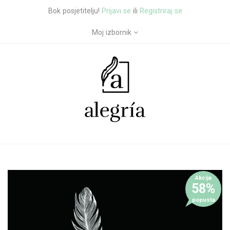
Bok posjetitelju!
Prijavi se
ili
Registriraj se
Moj izbornik
Akcija
58%
popusta