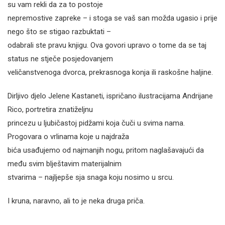
su vam rekli da za to postoje
nepremostive zapreke – i stoga se vaš san možda ugasio i prije
nego što se stigao razbuktati –
odabrali ste pravu knjigu. Ova govori upravo o tome da se taj
status ne stječe posjedovanjem
veličanstvenoga dvorca, prekrasnoga konja ili raskošne haljine.
Dirljivo djelo Jelene Kastaneti, ispričano ilustracijama Andrijane
Rico, portretira znatiželjnu
princezu u ljubičastoj pidžami koja čuči u svima nama.
Progovara o vrlinama koje u najdraža
bića usađujemo od najmanjih nogu, pritom naglašavajući da
među svim blještavim materijalnim
stvarima – najljepše sja snaga koju nosimo u srcu.
I kruna, naravno, ali to je neka druga priča.