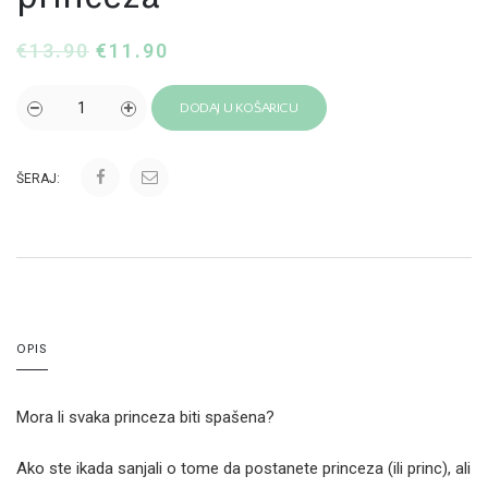
€
13.90
€
11.90
DODAJ U KOŠARICU
ŠERAJ:
OPIS
Mora li svaka princeza biti spašena?
Ako ste ikada sanjali o tome da postanete princeza (ili princ), ali