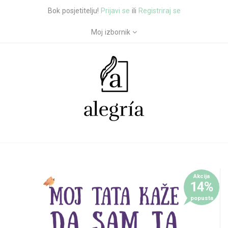
Bok posjetitelju!
Prijavi se
ili
Registriraj se
Moj izbornik
Akcija
14%
popusta