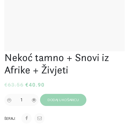
Nekoć tamno + Snovi iz
Afrike + Živjeti
€
63.56
€
40.90
DODAJ U KOŠARICU
ŠERAJ: