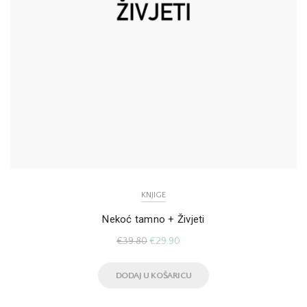
KNJIGE
Nekoć tamno + Živjeti
€
39.80
€
29.90
DODAJ U KOŠARICU