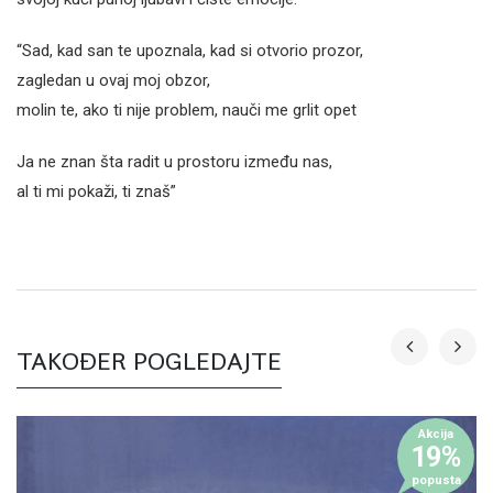
“Sad, kad san te upoznala, kad si otvorio prozor,
zagledan u ovaj moj obzor,
molin te, ako ti nije problem, nauči me grlit opet
Ja ne znan šta radit u prostoru između nas,
al ti mi pokaži, ti znaš”
TAKOĐER POGLEDAJTE
Akcija
19%
popusta