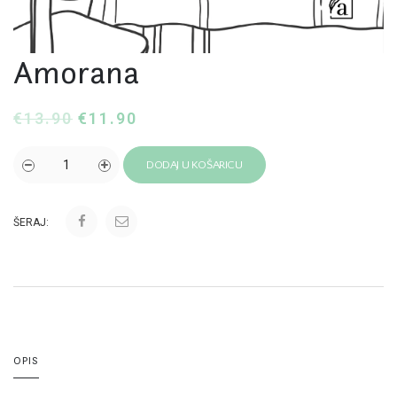
Amorana
€
13.90
€
11.90
DODAJ U KOŠARICU
ŠERAJ:
OPIS