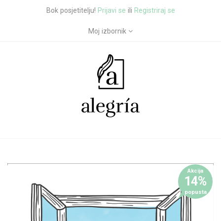
Bok posjetitelju!
Prijavi se
ili
Registriraj se
Moj izbornik
Akcija
14%
popusta