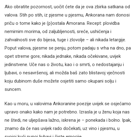
Ako obratite pozornost, uočit ćete da je ova zbirka satkana od
valova. Stih po stih, iz pjesme u pjesmu, Ankorana nam donosi
priču o tome kako je (p)ostala Amorana. Recept: plovidba
nemirnim morima, od zaljubljenosti, sreće, ushićenja i
zahvalnosti sve do bijesa, tuge i zlovolje – ali nikada letargije.
Poput valova, pjesme se penju, potom padaju s vrha na dno, pa
opet streme gore; nikada jednake, nikada očekivane, uvijek
jedinstvene. Uče nas o životu, kao i o smrti, o nedostajanju i
ljubavi, o nesavršenoj, ali možda baš zato blistavoj vječnosti
koju dubinom duše možete osjetiti samo okupani solju i
suncem.
Kao u moru, u valovima Ankoranine poezije uvijek se osjećamo
upravo onako kako nam je potrebno. Izrasla je u ženu koja nas
ne štedi, ne uljepšava lažno, iskrena je – ponekada i bolno. Ipak,
znamo da će nas uvijek rado dočekati, uz vino i pjesmu, u
svojoj kući punoj ljubavi i čiste emocije.